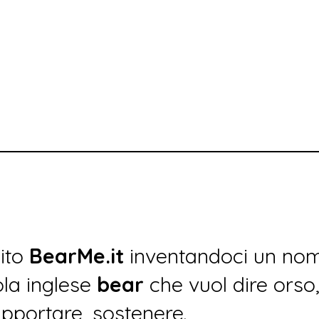
sito
BearMe.it
inventandoci un nom
rola inglese
bear
che vuol dire orso
pportare, sostenere.